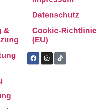
Datenschutz
g &
Cookie-Richtlinie
izung
(EU)
tung
g
ung