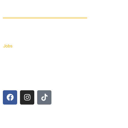
Wichtige Links
Förderung & Finanzierung
Über uns
Jobs
Kontakt
Impressum
Datenschutz
Cookie-Richtlinie (EU)