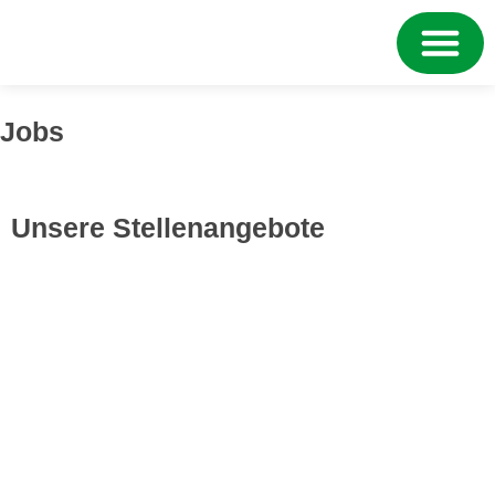
Jobs
Unsere Stellenangebote
Anlagenmechaniker SHK
(m/w/d)
Wir suchen Anlagenmechaniker SHK (m/w/d) für
unser Team. Wir freuen uns auf Ihre Bewerbung.