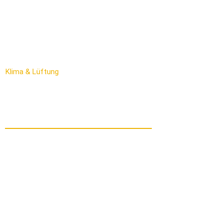
Gasheizung
Wandheizung & Fußbodenheizung
Heizungswartung & Notdienst
Badsanierung
Klima & Lüftung
Wasseraufbereitung
Wichtige Links
Förderung & Finanzierung
Über uns
Jobs
Kontakt
Impressum
Datenschutz